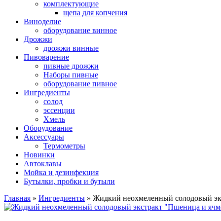
комплектующие
щепа для копчения
Виноделие
оборудование винное
Дрожжи
дрожжи винные
Пивоварение
пивные дрожжи
Наборы пивные
оборудование пивное
Ингредиенты
солод
эссенции
Хмель
Оборудование
Аксессуары
Термометры
Новинки
Автоклавы
Мойка и дезинфекция
Бутылки, пробки и бутыли
Главная
»
Ингредиенты
»
Жидкий неохмеленный солодовый экс