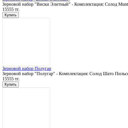
Зерновой набор "Виски Элитный" - Комплектация: Солод Muntons
15555 тг.
Зерновой набор Полугар
Зерновой набор "Полугар" - Комплектация: Солод Шато Пильсен 
15555 тг.