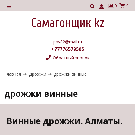
0
0
Самагонщик kz
pav82@mail.ru
+77776579505
Обратный звонок
Главная
Дрожжи
дрожжи винные
дрожжи винные
Винные дрожжи. Алматы.