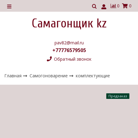
0
0
Самагонщик kz
pav82@mail.ru
+77776579505
Обратный звонок
Главная
Самогоноварение
комплектующие
Предзаказ