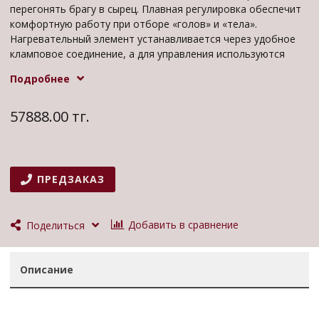
перегонять брагу в сырец. Плавная регулировка обеспечит
комфортную работу при отборе «голов» и «тела».
Нагревательный элемент устанавливается через удобное
кламповое соединение, а для управления используются
всего 2 кнопки — любой разберется без труда.
Подробнее
Дополнительно эта модель оснащена вольтметром,
которые отслеживает и регулирует потребление энергии.
57888.00 тг.
ПРЕДЗАКАЗ
Добавить в сравнение
Поделиться
Описание