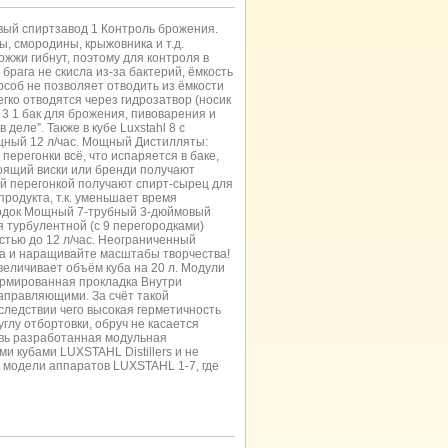
овый спиртзавод 1 Контроль брожения.
вы, смородины, крыжовника и т.д.
рожжи гибнут, поэтому для контроля в
брага не скисла из-за бактерий, ёмкость
особ не позволяет отводить из ёмкости
егко отводятся через гидрозатвор (носик
! 3 1 бак для брожения, пивоварения и
деле”. Также в кубе Luxstahl 8 с
ощный 12 л/час. Мощный Дистилляты:
перегонки всё, что испаряется в баке,
оящий виски или бренди получают
ой перегонкой получают спирт-сырец для
родукта, т.к. уменьшает время
ородок Мощный 7-трубный 3-дюймовый
 турбулентной (с 9 перегородками)
стью до 12 л/час. Неограниченный
а и наращивайте масштабы творчества!
величивает объём куба на 20 л. Модули
Армированная прокладка Внутри
аправляющими. За счёт такой
 следствии чего высокая герметичность
глу отбортовки, обруч не касается
овь разработанная модульная
и кубами LUXSTAHL Distillers и не
 модели аппаратов LUXSTAHL 1-7, где