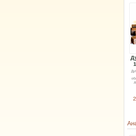
Д
Ду
об
д
2
Ан