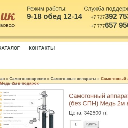
Режим работы:
Служба поддер
9-18 обед 12-14
392 75
+7 727
657 95
+7 777
КАТАЛОГ
КОНТАКТЫ
ная
»
Самогоноварение
»
Самогонные аппараты
»
Самогонный 
Медь 2м в подарок
Самогонный аппар
(без СПН) Медь 2м 
Цена:
342500 тг.