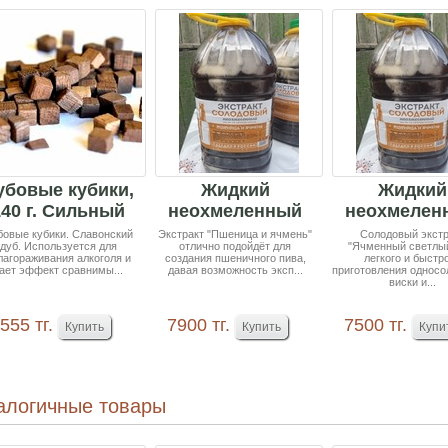
убовые кубики,
Жидкий
Жидкий
140 г. Сильный
неохмеленный
неохмелен
обжиг.
солодовый
солодов
бовые кубики. Славонский
Экстракт "Пшеница и ячмень"
Солодовый экстр
дуб. Используется для
отлично подойдёт для
"Ячменный светлый
Славонски...
экстракт
экстрак
лагораживания алкоголя и
создания пшеничного пива,
легкого и быстр
ает эффект сравнимы...
давая возможность эксп...
"Пшеница...
приготовления односо
"Ячменны.
виски и...
555 тг.
7900 тг.
7500 тг.
алогичные товары