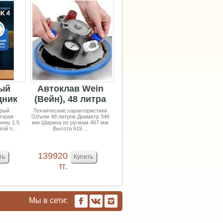
ый
Автоклав Wein
дник
(Вейн), 48 литра
дарок
орый
Технические характеристики
торая
Объем 48 литров Диаметр 346
нны 1.5
мм Ширина по ручкам 467 мм
ой п...
Высота 619 ...
139920
тг.
Мы в сети: