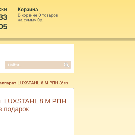
жки
Корзина
33
В корзине
0
товаров
на сумму
0
р.
05
аппарат LUXSTAHL 8 М РПН (без
ат LUXSTAHL 8 М РПН
в подарок