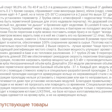
ый спирт 96,6% об. По 40 ₽ за 0,5 л в домашних условиях 1 Мощный 3”-дюйм
ость 0.1°c Кроме сахара, сбраживают соки винограда (вино), яблок (сидр), сли
ение идёт 4-7 дней, но в тепле (25-30°С) ускоряется в 2 раза! Но выше 32° д
сть установлен термометр. 2 Трубка связи с атмосферой = гидрозатвор Чтобы 
на быть герметичной (раньше для этого надевали перчатку). Но дедовский сп
кислый газ, дрожжи “не дышат” и брожение идёт неделями. В Luxstahl 8 газы л
олонны), “пробулькивая” через воду, а плесень и бактерии не попадают внутрь
гонки После перегонки в кубе можно поставить новую брагу и он будет “всегда в 
ометром можно варить пиво и в ней же ставить его на брожение! 12 л/час. М
и, бренди, коньяк, самогон 1 Классическое самогоноварение В режиме простой 
дает в напиток, обеспечивая 100% сохранение аромата сырья. Поэтому наст
ючительно простой перегонкой. 2 Выше скорость - лучше аромат Чаще прост
едующей ректификации чистого спирта. Высокая мощность улучшает аромат п
ения» дрожжей в баке и их тепловое разложение. 3 7 трубок 20 мм. 9 перег
дитель длиной 350 мм обеспечивают рекордную скорость перегонки благодаря
трукции, позволяя нагревать прибор мощностью до 6,5 кВт с производительно
м куба Неограниченный объём куба Докупайте 20л модули увеличения объём
гкое герметичное крепление Базовый объём куба - 37 л. Каждый доп. модуль у
ятся с помощью стяжного хомута и специально-разработанной прокладки. 2 
коновой прокладки находится армирующее кольцо из нержавеющей стали с н
трукции прокладку нельзя установить с перекосами или как-то неправильно, в
печивается даже при установке нескольких модулей. Благодаря правильному у
ладки и не может её прорезать или повредить со временем. Специальная вн
трукция перегонного куба позволяет использовать модули только с перегонным
одит к поварским котлам LUXSTAHL, на базе которых изготавливались ранние
ладка одевается на кромку куба, а не на армирующее кольцо.
путствующие товары