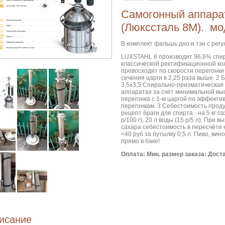
Самогонный аппар
(Люкссталь 8М). мо
В комплект фальшь дно и тэн с регу
LUXSTAHL 8 производит 96,6% спир
классической ректификационной кол
превосходит по скорости перегонки 
сечения царги в 2,25 раза выше. 2 Б
3,5х3,5 Спирально-призматическая 
аппаратах за счёт минимальной вы
перегонка с 1-м царгой по эффекти
перегонкам. 3 Себестоимость проду
рецепт браги для спирта - на 5 кг са
р/100 г), 20 л воды (15 р/5 л). При в
сахара себестоимость в пересчёте 
<40 руб за бутылку 0,5 л. Пиво, вин
прямо в баке!
Оплата:
Мин. размер заказа:
Дост
исание