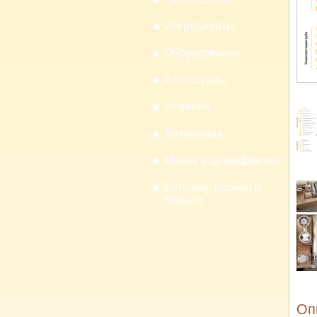
Ингредиенты
Оборудование
Аксессуары
Новинки
Автоклавы
Мойка и дезинфекция
Бутылки, пробки и
бутыли
Оп