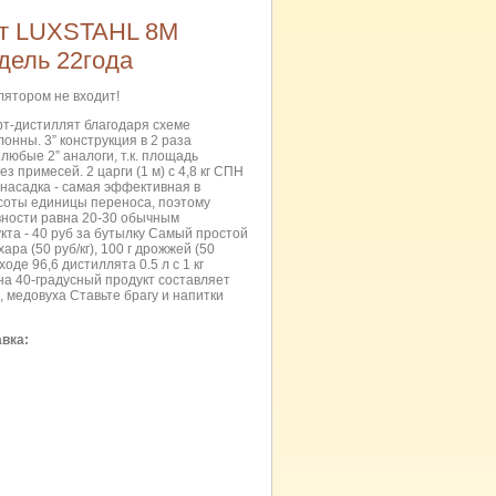
ат LUXSTAHL 8М
дель 22года
лятором не входит!
т-дистиллят благодаря схеме
онны. 3” конструкция в 2 раза
любые 2” аналоги, т.к. площадь
ез примесей. 2 царги (1 м) с 4,8 кг СПН
насадка - самая эффективная в
соты единицы переноса, поэтому
вности равна 20-30 обычным
кта - 40 руб за бутылку Самый простой
хара (50 руб/кг), 100 г дрожжей (50
ыходе 96,6 дистиллята 0.5 л с 1 кг
на 40-градусный продукт составляет
о, медовуха Ставьте брагу и напитки
авка: