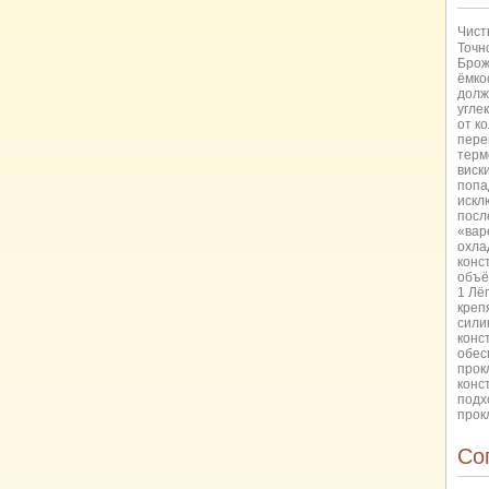
Чист
Точн
Брож
ёмко
долж
угле
от к
пере
терм
виск
попа
искл
посл
«вар
охла
конс
объё
1 Лё
креп
сили
конс
обес
прок
конс
подх
прок
Со