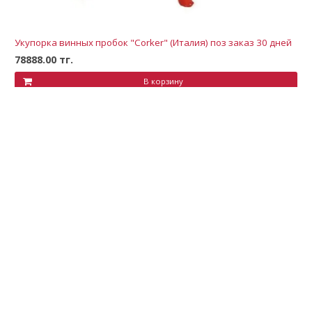
Укупорка винных пробок "Corker" (Италия) поз заказ 30 дней
78888.00 тг.
В корзину
Самагонщик kz
pav82@mail.ru
+77776579505
Обратный звонок
ВЕРХНЕЕ МЕНЮ
Главная
Новости