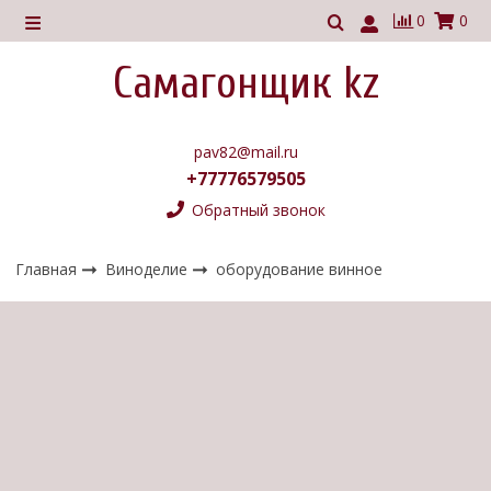
0
0
Самагонщик kz
pav82@mail.ru
+77776579505
Обратный звонок
Главная
Виноделие
оборудование винное