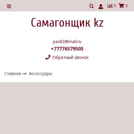
0
0
Самагонщик kz
pav82@mail.ru
+77776579505
Обратный звонок
Главная
Аксессуары