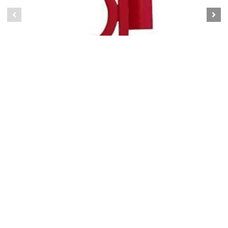
Клипса для сифона
998.00 тг.
В корзину
Самагонщик kz
pav82@mail.ru
+77776579505
Обратный звонок