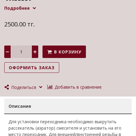
10мм).
Подробнее
Дивертор металлический с переходником из пищевой
нержавеющей стали подходит для стандартных смесителей.
2500.00 тг.
Обеспечивает подачу холодной воды с самогонный
аппарат.
В КОРЗИНУ
ОФОРМИТЬ ЗАКАЗ
Добавить в сравнение
Поделиться
Описание
Для установки переходника необходимо выкрутить
рассекатель (аэратор) смесителя и установить на его
место переходник. Для внешней/внутренней резьбы в