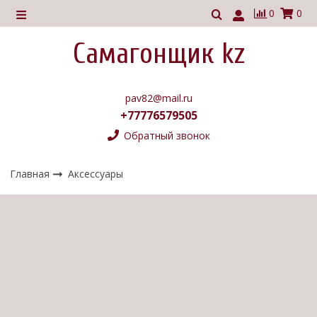
0
0
Самагонщик kz
pav82@mail.ru
+77776579505
Обратный звонок
Главная
Аксессуары