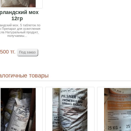
рландский мох
12гр
андский мох. 5 таблеток по
гр Препарат для осветления
сла Натуральный продукт,
получаемы...
500 тг.
алогичные товары