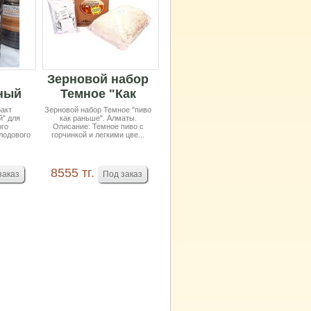
Зерновой набор
ный
Темное "Как
ый
раньше" на 25 л
акт
Зерновой набор Темное "пиво
" для
как раньше". Алматы.
т
пива
ого
Описание: Темное пиво с
лодового
..
горчинкой и легкими цве...
8555 тг.