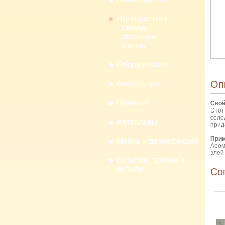
Ингредиенты
солод
эссенции
Хмель
Оборудование
Оп
Аксессуары
Новинки
Свой
Этот
соло
Автоклавы
прид
Прим
Мойка и дезинфекция
Аром
элей
Бутылки, пробки и
бутыли
Со