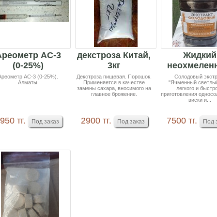
Ареометр АС-3
декстроза Китай,
Жидкий
(0-25%)
3кг
неохмелен
солодов
Ареометр АС-3 (0-25%).
Декстроза пищевая. Порошок.
Солодовый экстр
Алматы.
Применяется в качестве
"Ячменный светлый
экстрак
замены сахара, вносимого на
легкого и быстр
главное брожение.
приготовления односо
"Ячменны.
виски и...
950 тг.
2900 тг.
7500 тг.