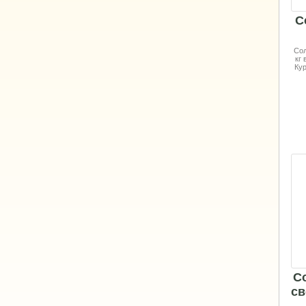
С
Сол
кг
Кур
С
св