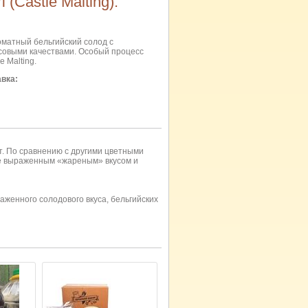
(Castle Malting).
оматный бельгийский солод c
совыми качествами. Особый процесс
 Malting.
авка:
т. По сравнению с другими цветными
ее выраженным «жареным» вкусом и
аженного солодового вкуса, бельгийских