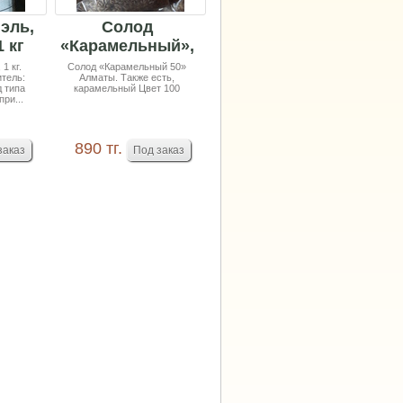
эль,
Солод
 кг
«Карамельный»,
1 кг
1 кг.
Солод «Карамельный 50»
тель:
Алматы. Также есть,
 типа
карамельный Цвет 100
ри...
890 тг.