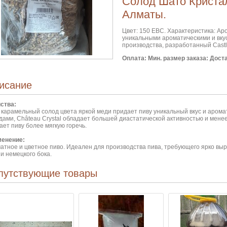
Солод Шато Кристал 
Алматы.
Цвет: 150 EBC. Характеристика: Ар
уникальными ароматическими и вку
производства, разработанный Castle
Оплата:
Мин. размер заказа:
Дост
исание
ства:
 карамельный солод цвета яркой меди придает пиву уникальный вкус и арома
дами, Château Crystal обладает большей диастатической активностью и мен
ает пиву более мягкую горечь.
енение:
атное и цветное пиво. Идеален для производства пива, требующего ярко выр
 и немецкого бока.
путствующие товары