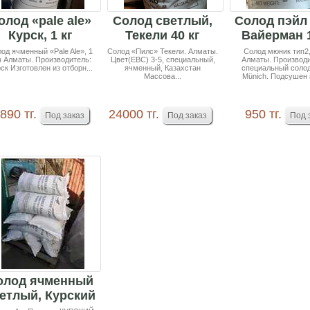
олод «pale ale»
Солод светлый,
Солод пэйл 
Курск, 1 кг
Текели 40 кг
Вайерман 1
(минимальный
мешок
од ячменный «Pale Ale», 1
Солод «Пилс» Текели. Алматы.
Солод мюник тип2, 
 в Алматы. Производитель:
Цвет(EBC) 3-5, специальный,
Алматы. Производи
заказ...
ск Изготовлен из отборн...
ячменный, Казахстан
специальный солод
Массова...
Münich. Подсушен п
890 тг.
24000 тг.
950 тг.
олод ячменный
етлый, Курский