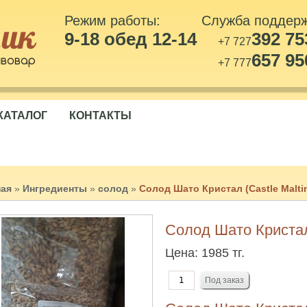
Режим работы:
Служба поддер
9-18 обед 12-14
392 75
+7 727
657 95
+7 777
КАТАЛОГ
КОНТАКТЫ
ная
»
Ингредиенты
»
солод
»
Солод Шато Кристал (Castle Maltin
Солод Шато Кристал (
Цена:
1985 тг.