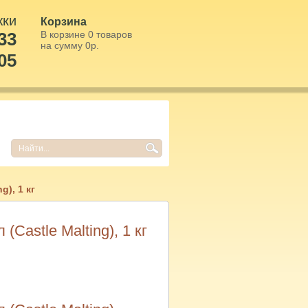
жки
Корзина
33
В корзине
0
товаров
на сумму
0
р.
05
g), 1 кг
Castle Malting), 1 кг