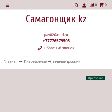
0
0
Самагонщик kz
pav82@mail.ru
+77776579505
Обратный звонок
Главная
Пивоварение
пивные дрожжи
Предзаказ