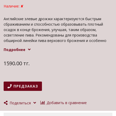
Наличие:
✘
Английские элевые дрожжи характеризуются быстрым
сбраживанием и способностью образовывать плотный
осадок в конце брожения, улучшая, таким образом,
осветление пива. Рекомендованы для производства
обширной линейки пива верхового брожения и особенно
адаптированы для дображивания в бочках или брожения в
Подробнее
цилиндроконических танках. Седиментация: сильная
Конечная плотность: средняя
1590.00 тг.
ПРЕДЗАКАЗ
Добавить в сравнение
Поделиться