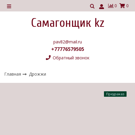
0
0
Самагонщик kz
pav82@mail.ru
+77776579505
Обратный звонок
Главная
Дрожжи
Предзаказ