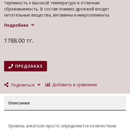
терпимость к высокой температуре и отличная
сбраживаемость. В состав помимо дрожжей входят
питательные вещества, витамины и микроэлементы.
Спиртовые дрожжи Alcotec 48 имеют "двойное"
Подробнее
использование. Вы можете использовать их для получения
до 20% алкоголя (21% в особых случаях) в течении 7-10
дней, или 14% в течении 48 часов.
1788.00 тг.
ПРЕДЗАКАЗ
Добавить в сравнение
Поделиться
Описание
Уровень алкоголя просто определяется количеством