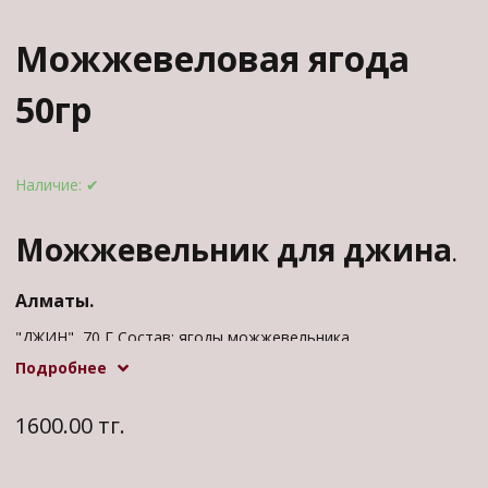
Можжевеловая ягода
50гр
Наличие:
✔
Можжевельник для джина
.
Алматы.
"ДЖИН", 70 Г Состав: ягоды можжевельника
обыкновенного.
Подробнее
1600.00 тг.