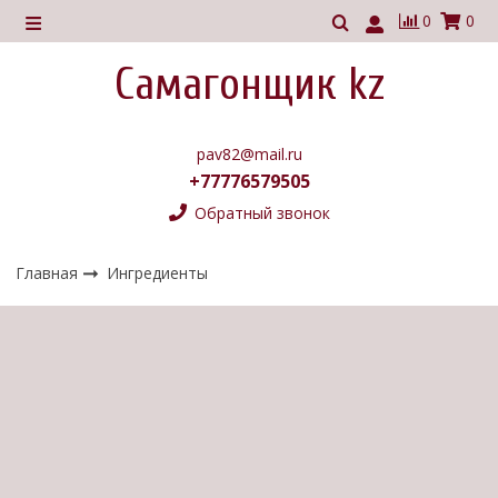
0
0
Самагонщик kz
pav82@mail.ru
+77776579505
Обратный звонок
Главная
Ингредиенты