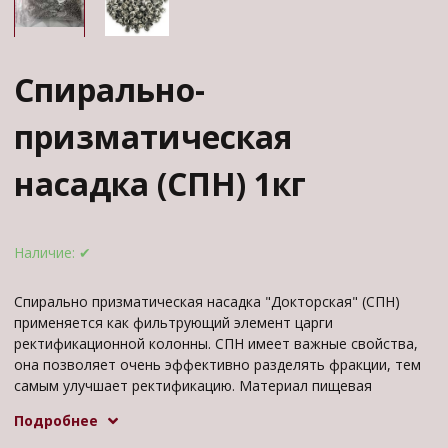
Спирально-
призматическая
насадка (СПН) 1кг
Наличие:
✔
Спирально призматическая насадка "Докторская" (СПН)
применяется как фильтрующий элемент царги
ректификационной колонны. СПН имеет важные свойства,
она позволяет очень эффективно разделять фракции, тем
самым улучшает ректификацию. Материал пищевая
нержавеющая сталь. Размер СПН - 3,5х3,5 мм Толщина
Подробнее
проволки 0.2 - 0.3 мм Цена за 1 литр.