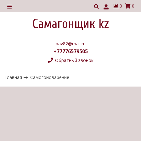
0
0
Самагонщик kz
pav82@mail.ru
+77776579505
Обратный звонок
Главная
Самогоноварение