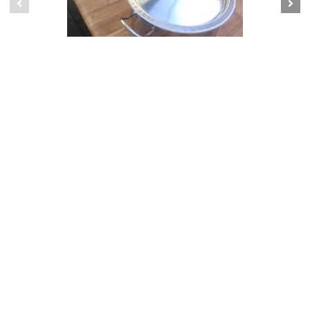
Самогонный аппарат Новичек1, 15 л
38999.00 тг.
В корзину
Самагонщик kz
pav82@mail.ru
+77776579505
Обратный звонок