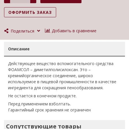
Не остается в конечном продукте.
Перед применением взболтать.
ОФОРМИТЬ ЗАКАЗ
Гарантийный срок хранения не ограничен
Добавить в сравнение
Поделиться
Описание
Действующее вещество вспомогательного средства
ФОАМСОЛ – диметилполисилоксан. Это –
кремнийорганическое соединение, широко
используемое в пищевой промышленности в качестве
ингредиента для сокращения пенообразования.
Не остается в конечном продукте.
Перед применением взболтать.
Гарантийный срок хранения не ограничен
Сопутствующие товары