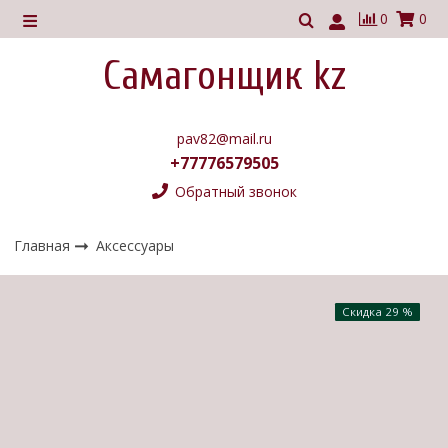
0
0
Самагонщик kz
pav82@mail.ru
+77776579505
Обратный звонок
Главная
Аксессуары
Скидка 29 %