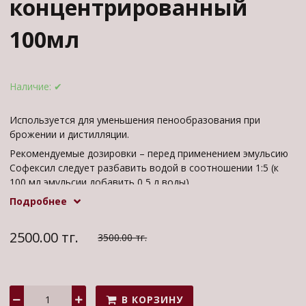
концентрированный
100мл
Наличие:
✔
Используется для уменьшения пенообразования при
брожении и дистилляции.
Рекомендуемые дозировки – перед применением эмульсию
Софексил следует разбавить водой в соотношении 1:5 (к
100 мл эмульсии добавить 0,5 л воды).
Приготовленный таким образом раствор используется при
Подробнее
брожении в количестве 10 мл на один бродильный чан
любой емкости диаметром от 35 до 45 см.
2500.00 тг.
3500.00 тг.
При дистилляции добавляют в перегонный куб 2-13 мл
раствора (в зависимости от сырья) на 10 л браги.
широко используемое в пищевой промышленности в
качестве ингредиента для сокращения пенообразования.
В КОРЗИНУ