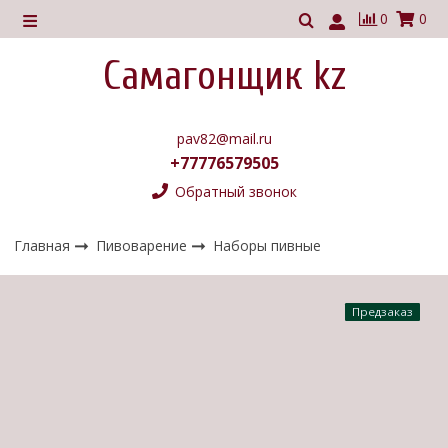
0
0
Самагонщик kz
pav82@mail.ru
+77776579505
Обратный звонок
Главная
Пивоварение
Наборы пивные
Предзаказ