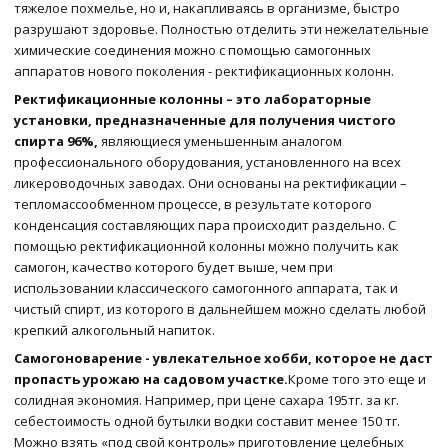
тяжелое похмелье, но и, накапливаясь в организме, быстро
разрушают здоровье. Полностью отделить эти нежелательные
химические соединения можно с помощью самогонных
аппаратов нового поколения - ректификационных колонн.
Ректификационные колонны – это лабораторные
установки, предназначенные для получения чистого
спирта 96%,
являющиеся уменьшенным аналогом
профессионального оборудования, установленного на всех
ликероводочных заводах. Они основаны на ректификации –
тепломассообменном процессе, в результате которого
конденсация составляющих пара происходит раздельно. С
помощью ректификационной колонны можно получить как
самогон, качество которого будет выше, чем при
использовании классического самогонного аппарата, так и
чистый спирт, из которого в дальнейшем можно сделать любой
крепкий алкогольный напиток.
Самогоноварение - увлекательное хобби, которое не даст
пропасть урожаю на садовом участке.
Кроме того это еще и
солидная экономия. Например, при цене сахара 195тг. за кг.
себестоимость одной бутылки водки составит менее 150 тг.
Можно взять «под свой контроль» приготовление целебных