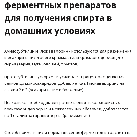
ферментных препаратов
для получения спирта в
домашних условиях
Амилосубтилин и Глюкаваморин - используются для разжижения
и осахаривания любого крахмала или крахмалсодержащего
сырья (зерна, муки, овощей, фруктов).
Протосубтилин - ускоряет и усиливает процесс расщепления
белков до моносахаридов, добавляется к Глюкаваморину на
стадии 2 и 3 (осахаривание и брожение).
Целлолюкс - необходим для расщепления некрахмалистых
полисахаридов зерна и межклеточных оболочек, добавляется
на 1 стадии затирания зерна (разжижение).
Способ применения и норма внесения ферментов из расчета на