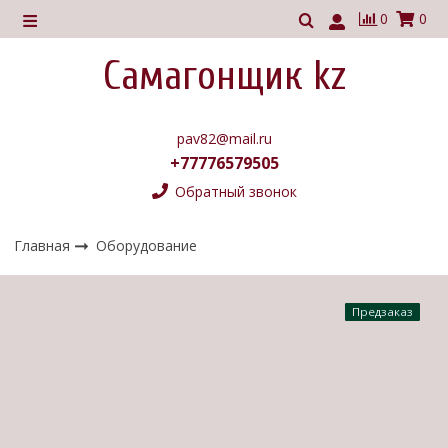
0
0
Самагонщик kz
pav82@mail.ru
+77776579505
Обратный звонок
Главная
Оборудование
Предзаказ