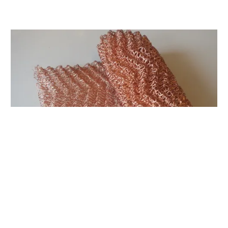
регулярная насадка Панченкова (РПН) из меди. 0.5метра
1450.00 тг.
В корзину