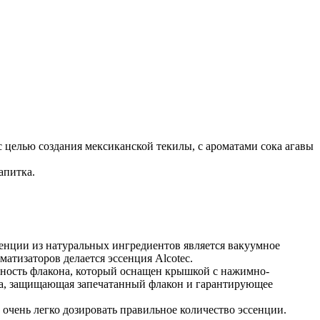
 с целью создания мексиканской текилы, с ароматами сока агавы
апитка.
енции из натуральных ингредиентов является вакуумное
оматизаторов делается эссенция
Alcotec
.
асность флакона, который оснащен крышкой с нажимно-
ка, защищающая запечатанный флакон и гарантирующее
 очень легко дозировать правильное количество эссенции.