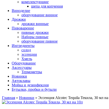
комплектующие
щепа для копчения
Виноделие
оборудование винное
Дрожжи
дрожжи винные
Пивоварение
пивные дрожжи
Наборы пивные
оборудование пивное
Ингредиенты
солод
эссенции
Хмель
Оборудование
Аксессуары
Термометры
Новинки
Автоклавы
Мойка и дезинфекция
Бутылки, пробки и бутыли
Главная
»
Новинки
»
Эссенция Alcotec Tequila Текила, 30 мл на