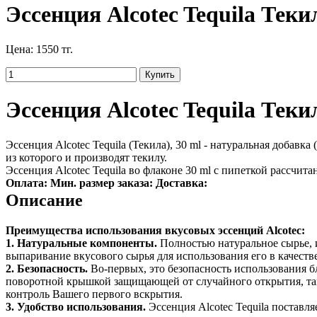
Эссенция Alcotec Tequila Теки
Цена:
1550 тг.
Эссенция Alcotec Tequila Теки
Эссенция Alcotec
Tequila
(Текила), 30 ml - натуральная добавк
из которого и производят текилу.
Эссенция
Alcotec
Tequila
во флаконе 30 ml с пипеткой рассчита
Оплата:
Мин. размер заказа:
Доставка:
Описание
Преимущества использования вкусовых эссенций
Alcotec
:
1.
Натуральные компоненты.
Полностью натуральное сырье, 
выпаривание вкусового сырья для использования его в качеств
2.
Безопасность.
Во-первых, это безопасность использования б
поворотной крышкой защищающей от случайного открытия, так
контроль Вашего первого вскрытия.
3.
Удобство использования.
Эссенция
Alcotec
Tequila
поставля