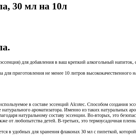
ла, 30 мл на 10л
ла.
а (эссенция) для добавления в ваш крепкий алкогольный напиток,
на для приготовления не менее 10 литров высококачественного н
используемое в составе эссенций
Alcotec
.
Способом создания эсс
е натурального ароматизатора. Именно из таких натуральных ар
лагодаря натуральному составу эссенции. Во-вторых, это безоп
же от любопытства детей. В-третьих, это термоусадочная плен
ется в удобных для хранения флаконах 30 мл с пипеткой, которой