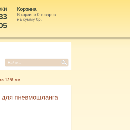
жки
Корзина
33
В корзине
0
товаров
на сумму
0
р.
05
а 12*8 мм
й для пневмошланга