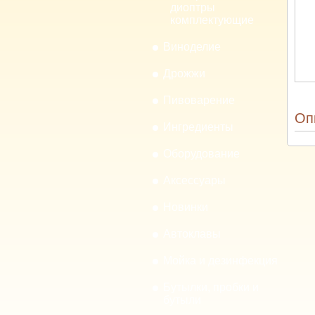
диоптры
комплектующие
Виноделие
Дрожжи
Пивоварение
Оп
Ингредиенты
Оборудование
Аксессуары
Новинки
Автоклавы
Мойка и дезинфекция
Бутылки, пробки и
бутыли