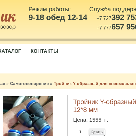
Режим работы:
Служба поддер
9-18 обед 12-14
392 75
+7 727
657 95
+7 777
КАТАЛОГ
КОНТАКТЫ
ная
»
Самогоноварение
»
Тройник Y-образный для пневмошланг
Тройник Y-образны
12*8 мм
Цена:
1555 тг.