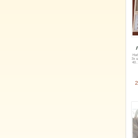
Наб
3х ш
40.
2