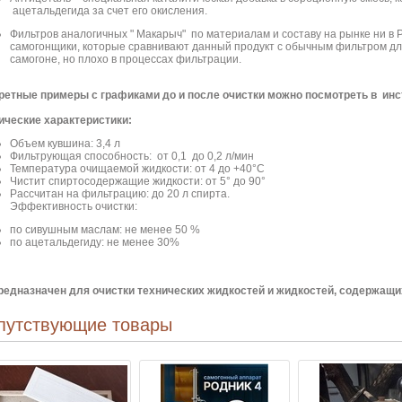
ацетальдегида за счет его окисления.
Фильтров аналогичных "
Макарыч
" по материалам и составу на рынке ни в Р
самогонщики, которые сравнивают данный продукт с обычным фильтром дл
самогоне, но плохо в процессах фильтрации.
ретные примеры с графиками до и после очистки можно посмотреть в инст
ические характеристики:
Объем кувшина: 3,4 л
Фильтрующая способность: от 0,1 до 0,2 л/мин
Температура очищаемой жидкости: от 4 до +40°С
Чистит спиртосодержащие жидкости: от 5° до 90°
Рассчитан на фильтрацию: до 20 л спирта.
Эффективность очистки:
по сивушным маслам: не менее 50 %
по ацетальдегиду: не менее 30%
редназначен для очистки технических жидкостей и жидкостей, содержащих
путствующие товары