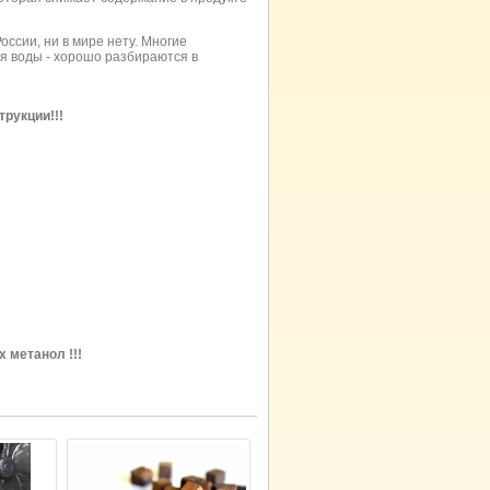
оссии, ни в мире нету. Многие
я воды - хорошо разбираются в
рукции!!!
 метанол !!!