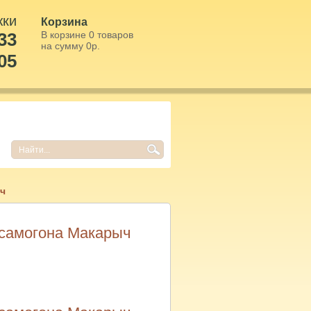
жки
Корзина
33
В корзине
0
товаров
на сумму
0
р.
05
ч
 самогона Макарыч