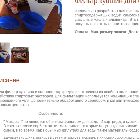
Фильтр кувшин для 
специально разработан для очистки
спиртосодержащих: водки, самогон
сивушные масла и альдегиды. Это г
покупных спиртных напитков и при
Оплата:
Мин. размер заказа:
Дост
исание
ли фильтр-кувшина и сменного картриджа изготовлены из особого полипропил
ействию спиртовых растворов. Для фильтрации используется комбинация спе
вированного угля, дополнительно обработанного серебром, и каталитическог
одных цеолитов.
собенности:
"
Макарыч
" не является обычным фильтром для воды. И картридж, и кувшин
В составе смеси сорбентов нет материалов, которые могут выделять какие
смеси, в то время, как в обычных фильтрах для воды такие материалы соде
Антицеталь – специальная каталитическая добавка в сорбционную смесь, 