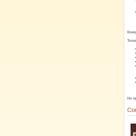
Конк
Техн
Не п
Со