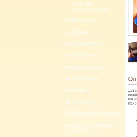
диоптры
комплектующие
Виноделие
Дрожжи
Пивоварение
Ингредиенты
Оборудование
Оп
Аксессуары
Новинки
Дета
возд
акти
Автоклавы
прир
О
Мойка и дезинфекция
Бутылки, пробки и
бутыли