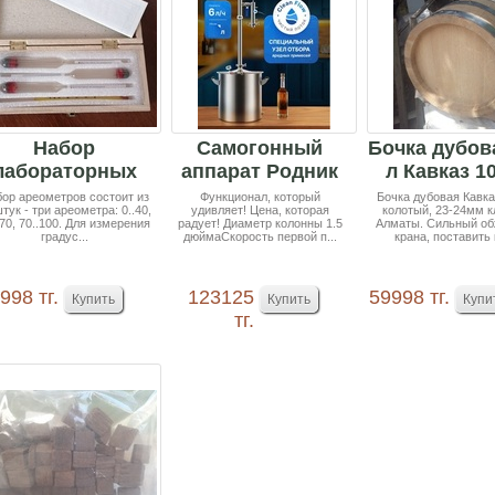
Набор
Самогонный
Бочка дубов
лабораторных
аппарат Родник
л Кавказ 1
спиртомеров
4, 21л + подарок
колоты
ор ареометров состоит из
Функционал, который
Бочка дубовая Кавк
тук - три ареометра: 0..40,
удивляет! Цена, которая
колотый, 23-24мм к
АСП-3 3шт и
РПН ...
Черномор.
.70, 70..100. Для измерения
радует! Диаметр колонны 1.5
Алматы. Сильный об
терм...
градус...
дюймаСкорость первой п...
крана, поставить к
998 тг.
123125
59998 тг.
тг.