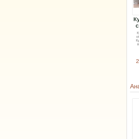
К
с
К
о
К
в
2
Ан