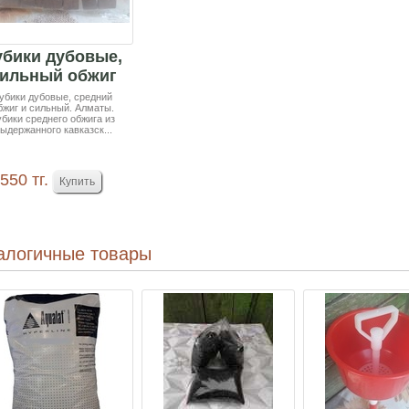
убики дубовые,
ильный обжиг
500гр
убики дубовые, средний
бжиг и сильный. Алматы.
убики среднего обжига из
ыдержанного кавказск...
550 тг.
алогичные товары