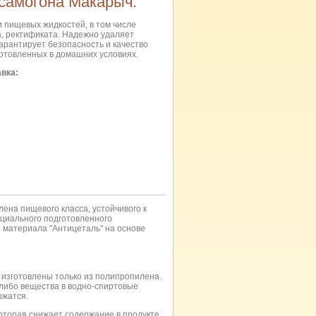
самогона Макарыч.
 пищевых жидкостей, в том числе
а, ректификата. Надежно удаляет
арантирует безопасность и качество
готовленных в домашних условиях.
авка:
ена пищевого класса, устойчивого к
циального подготовленного
о материала "Антицеталь" на основе
 изготовлены только из полипропилена.
-либо вещества в водно-спиртовые
ржатся.
которая снижает содержание в продукте