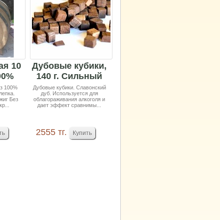
ая 10
Дубовые кубики,
00%
140 г. Сильный
й
обжиг.
аз 100%
Дубовые кубики. Славонский
лепка.
дуб. Используется для
..
Славонски...
жиг Без
облагораживания алкоголя и
р...
дает эффект сравнимы...
2555 тг.