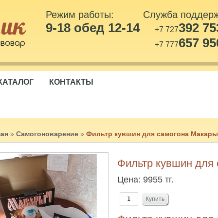
Режим работы:
Служба поддер
9-18 обед 12-14
392 75
+7 727
657 95
+7 777
КАТАЛОГ
КОНТАКТЫ
ная
»
Самогоноварение
»
Фильтр кувшин для самогона Макары
Фильтр кувшин для
Цена:
9955 тг.